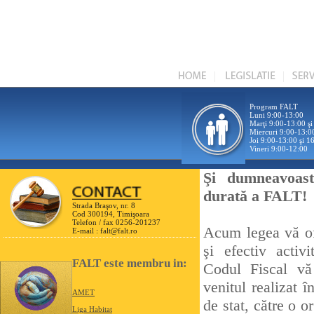
Program FALT
Luni 9:00-13:00
Marţi 9:00-13:00 ş
Miercuri 9:00-13:0
Joi 9:00-13:00 şi 1
Vineri 9:00-12:00
Şi dumneavoast
durată a FALT!
Strada Braşov, nr. 8
Cod 300194, Timişoara
Telefon / fax 0256-201237
Acum legea vă ofe
E-mail :
falt@falt.ro
şi efectiv acti
FALT este membru in:
Codul Fiscal vă 
venitul realizat î
AMET
de stat, către o 
Liga Habitat