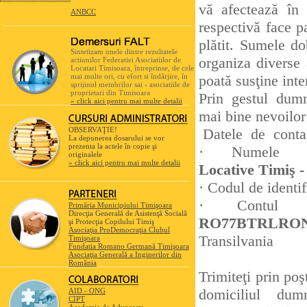
vă afectează în 
ANBCC
respectivă face p
plătit. Sumele do
Sintetizam unele dintre rezultatele
organiza diverse 
actiunilor Federatiei Asociatiilor de
Locatari Timisoara, întreprinse, de cele
mai multe ori, cu efort si îndârjire, în
poată susţine inte
sprijinul membrilor sai - asociatiile de
proprietari din Timisoara
Prin gestul dumn
» click aici pentru mai multe detalii
mai bine nevoilor
OBSERVAŢIE!
Datele de contac
La depunerea dosarului se vor
prezenta la actele în copie şi
· Numele or
originalele
» click aici pentru mai multe detalii
Locative Timiş 
· Codul de identif
· Contul o
Primăria Municipiului Timişoara
Direcţia Generală de Asistenţă Socială
RO77BTRLRO
şi Protecţia Copilului Timiş
Asociaţia ProDemocraţia Clubul
Transilvania
Timişoara
Fundatia Romano Germană Timişoara
Asociaţia Generală a Inginerilor din
România
Trimiteţi prin poş
domiciliul dum
AID - ONG
CIPT