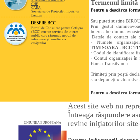
Academia de Advocacy
Termenul limită 
CHF
CARA
Pentru a descărca formul
Societatea de Protectie Impotriva
Focului
Sau puteti sustine B
Prin gestul dumneavoas
Biroul de Consiliere pentru Cetăţeni
intereselor dumneavoastr
(BCC) este un serviciu de interes
public care răspunde nevoii de
Datele de contact ale o
informare şi consiliere a
· Numele organizaţi
cetăţenilor......
TIMISOARA - BCC T
· Codul de identificare fi
· Contul organizaţiei î
Banca Transilvania
Trimiteţi prin poştă decl
sau depuneţi-o chiar dvs
Pentru a descărca formul
Acest site web nu repr
Întreaga răspundere asu
revine iniţiatorilor sit
UNIUNEA EUROPEANA